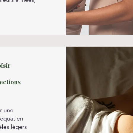
isir
tections
er une
déquat en
èles légers