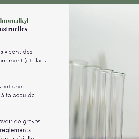
luoroalkyl
nstruelles
s » sont des
onnement (et dans
vent une
à ta peau de
avoir de graves
érèglements
n artérielle,