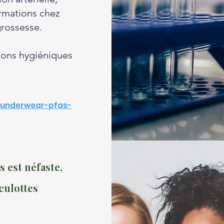
rmations chez
grossesse.
tions hygiéniques
d-underwear-pfas-
s est néfaste,
culottes