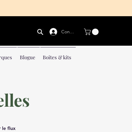
Connexion
rques
Blogue
Boîtes & kits
lles
le flux