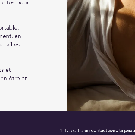
bantes pour
ortable.
ement, en
 tailles
ts et
en-être et
1. La partie
en contact avec ta pea