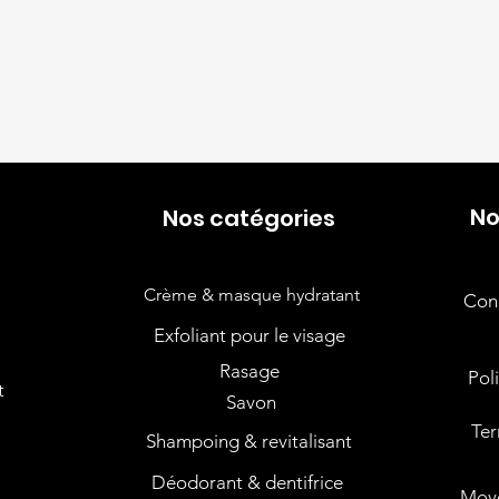
No
Nos catégories
Crème & masque hydratant
Cond
Exfoliant pour le visage
Rasage
Pol
t
Savon
Ter
s
Shampoing & revitalisant
Déodorant & dentifrice
Moye