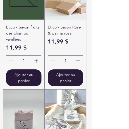
Ético - Savon fruits
Ético - Savon Rose
des champs
& palma rosa
vanillées
Prix
11,99 $
Prix
11,99 $
Ajouter au
Ajouter au
panier
panier