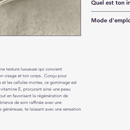
Quel est ton 
Isethionate, Disodiu
Bénéfices pour ta pe
Phenoxythanol, Sod
Une exfoliation n
tournesol*, Huile de
biologique, les c
Mode d'emplo
pamplemousse*, phe
agresser ta peau, 
vitamine D.
sensation de fraî
Dépose une petite 
préalablement humi
Une hydratation 
mouvements circulai
et les huiles bio
douceur, en veillant 
nourrissent inte
désirées. Ajoute un 
hydratation natu
produit, permettant 
radieuse.
une texture luxueuse qui convient
une sensation de fraî
n visage et ton corps.. Conçu pour
Une régénération
s et les cellules mortes, ce gommage est
Grâce à sa formule d
revitalisantes de 
 vitamine E, procurant ainsi une peau
gommage peut être u
pamplemousse stim
out en favorisant la régénération de
corps, offrant une e
une sensation de 
douce et lisse. Sur
rience de soin raffinée avec une
utilisation d'une fo
e généreuse, te laissant avec une sensation
l'équilibre naturel 
douceur les impureté