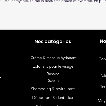
t juste incroyable. Laisse la peau très douce et hydratée. En plus
No
Nos catégories
Crème & masque hydratant
Cond
Exfoliant pour le visage
Rasage
Pol
t
Savon
Ter
s
Shampoing & revitalisant
Déodorant & dentifrice
Moye