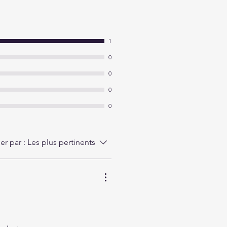
1
0
0
0
0
ier par :
Les plus pertinents