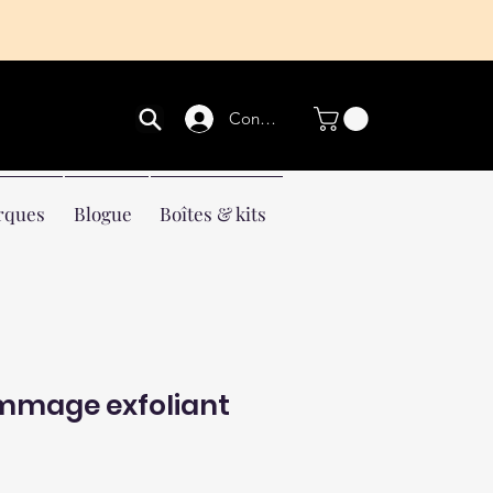
Connexion
rques
Blogue
Boîtes & kits
ommage exfoliant