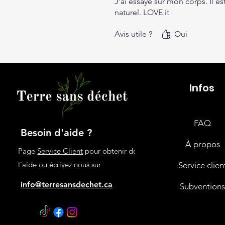
J’ai essayé sur mon corps. Il es
naturel. LOVE it
Avis utile ?
Oui
Infos
FAQ
Besoin d'aide ?
À propos
Page
Service Client
pour obtenir de
l'aide ou écrivez nous sur
Service clien
info@terresansdechet.ca
Subvention