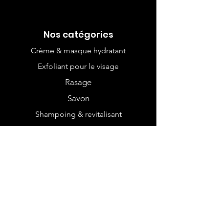
Nos catégories
Crème & masque hydratant
Exfoliant pour le visage
Rasage
Savon
Shampoing & revitalisant
Déodorant & dentifrice
Crème pour le corps
Culotte menstruelle
Mouchoir
Savon pour bébé
Lingette pour bébé