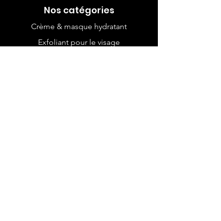
Nos catégories
Crème & masque hydratant
Exfoliant pour le visage
Rasage
Savon
Shampoing & revitalisant
Déodorant & dentifrice
Crème pour le corps
Culotte menstruelle
Mouchoir
Savon pour bébé
Lingette pour bébé