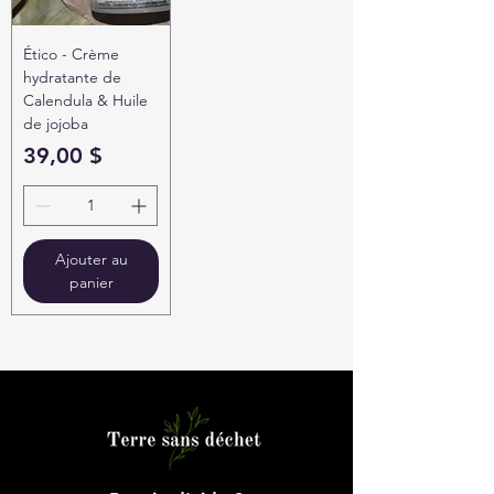
Ético - Crème
hydratante de
Calendula & Huile
de jojoba
Prix
39,00 $
Ajouter au
panier